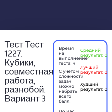
Тест Тест
Время
1227.
Средний
на
результат: 0 б
выполнение
Кубики,
теста: ч
Лучший
совместная
С учетом
результат: 0 б
сложности
работа,
задач
Худший
разнобой.
можно
результат: 0 б
набрать
Вариант 3
всего
балл.
До Вас