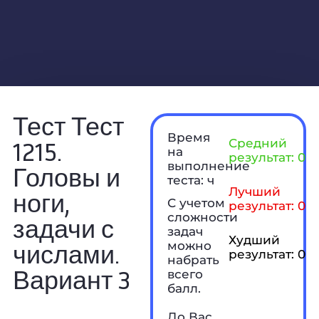
Тест Тест
Время
1215.
Средний
на
результат: 0 б
выполнение
Головы и
теста: ч
Лучший
ноги,
С учетом
результат: 0 б
сложности
задачи с
задач
Худший
числами.
можно
результат: 0 б
набрать
Вариант 3
всего
балл.
До Вас