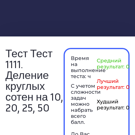
Тест Тест
Время
1111.
Средний
на
результат: 0 б
выполнение
Деление
теста: ч
Лучший
круглых
С учетом
результат: 0 б
сложности
сотен на 10,
задач
Худший
20, 25, 50
можно
результат: 0 б
набрать
всего
балл.
До Вас