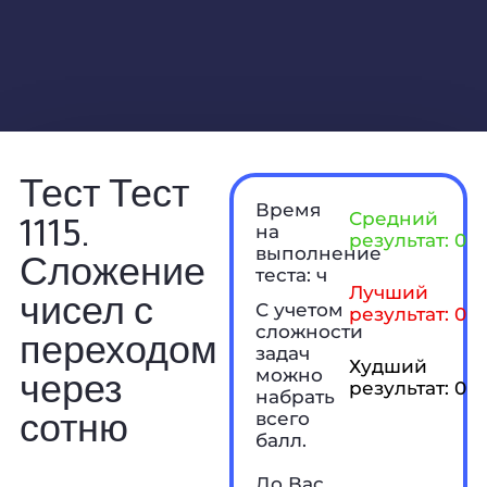
Тест Тест
Время
1115.
Средний
на
результат: 0 б
выполнение
Сложение
теста: ч
Лучший
чисел с
С учетом
результат: 0 б
сложности
переходом
задач
Худший
через
можно
результат: 0 б
набрать
сотню
всего
балл.
До Вас