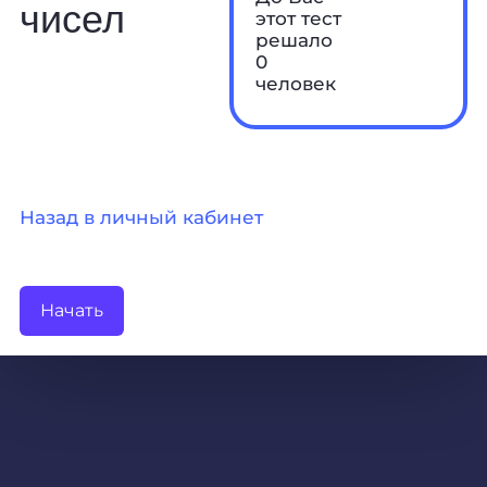
чисел
этот тест
решало
0
человек
Назад в личный кабинет
Начать