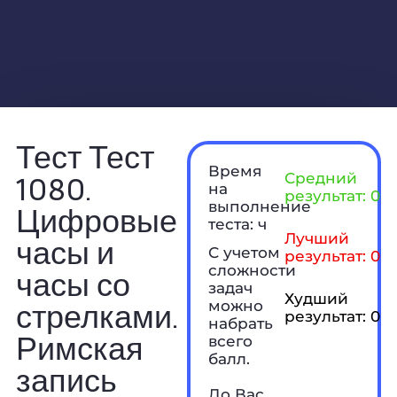
Тест Тест
Время
1080.
Средний
на
результат: 0 б
выполнение
Цифровые
теста: ч
Лучший
часы и
С учетом
результат: 0 б
сложности
часы со
задач
Худший
стрелками.
можно
результат: 0 б
набрать
Римская
всего
балл.
запись
До Вас