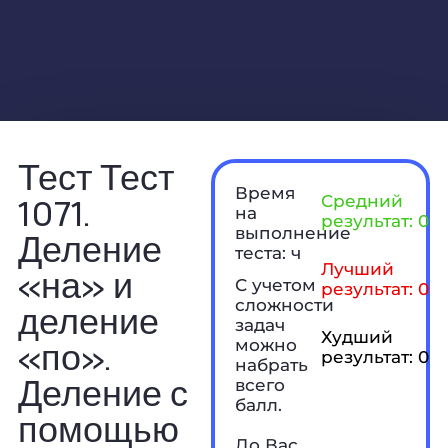
Тест Тест
Время
1071.
Средний
на
результат: 0 б
выполнение
Деление
теста: ч
Лучший
«на» и
С учетом
результат: 0 б
сложности
деление
задач
Худший
«по».
можно
результат: 0 б
набрать
Деление с
всего
балл.
помощью
До Вас