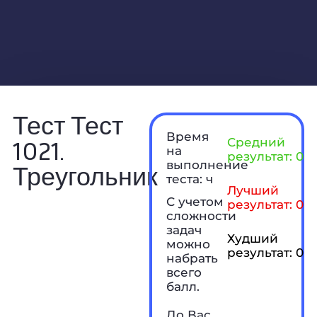
Тест Тест
Время
1021.
Средний
на
результат: 0 б
выполнение
Треугольник
теста: ч
Лучший
С учетом
результат: 0 б
сложности
задач
Худший
можно
результат: 0 б
набрать
всего
балл.
До Вас