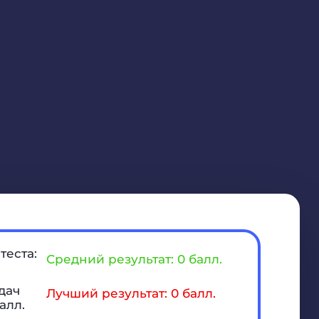
теста:
Средний результат: 0 балл.
дач
Лучший результат: 0 балл.
алл.