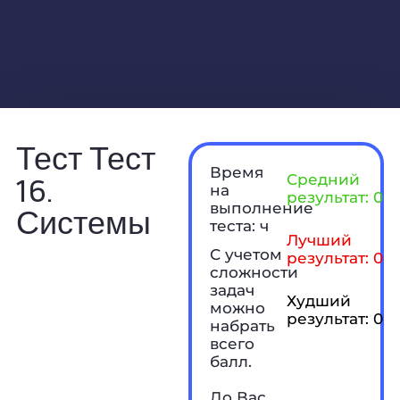
Тест Тест
Время
16.
Средний
на
результат: 0 б
выполнение
Системы
теста: ч
Лучший
С учетом
результат: 0 б
сложности
задач
Худший
можно
результат: 0 б
набрать
всего
балл.
До Вас