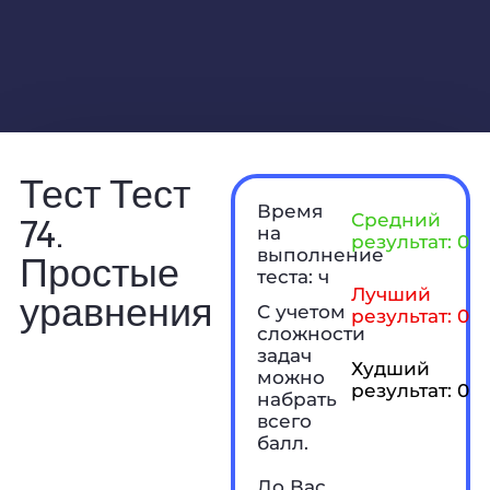
Тест Тест
Время
74.
Средний
на
результат: 0 б
выполнение
Простые
теста: ч
Лучший
уравнения
С учетом
результат: 0 б
сложности
задач
Худший
можно
результат: 0 б
набрать
всего
балл.
До Вас