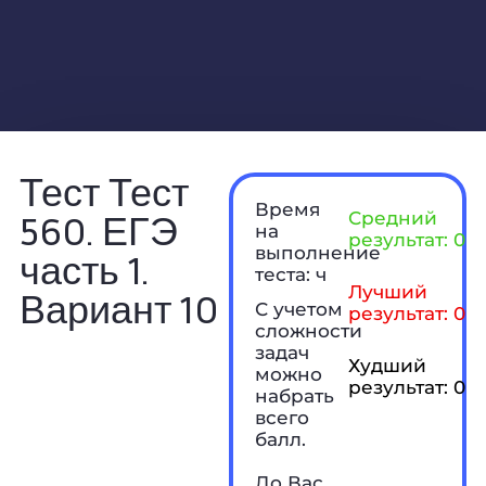
Тест Тест
Время
560. ЕГЭ
Средний
на
результат: 0 б
выполнение
часть 1.
теста: ч
Лучший
Вариант 10
С учетом
результат: 0 б
сложности
задач
Худший
можно
результат: 0 б
набрать
всего
балл.
До Вас