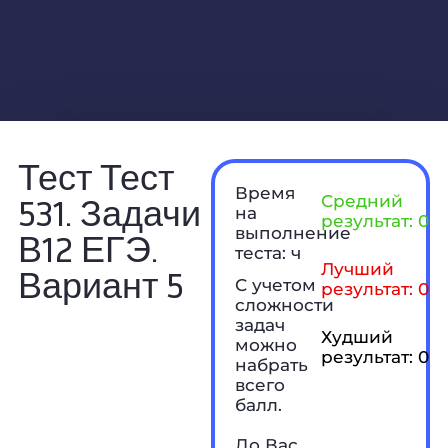
Тест Тест
Время
531. Задачи
Средний
на
результат: 0 б
выполнение
В12 ЕГЭ.
теста: ч
Лучший
Вариант 5
С учетом
результат: 0 б
сложности
задач
Худший
можно
результат: 0 б
набрать
всего
балл.
До Вас