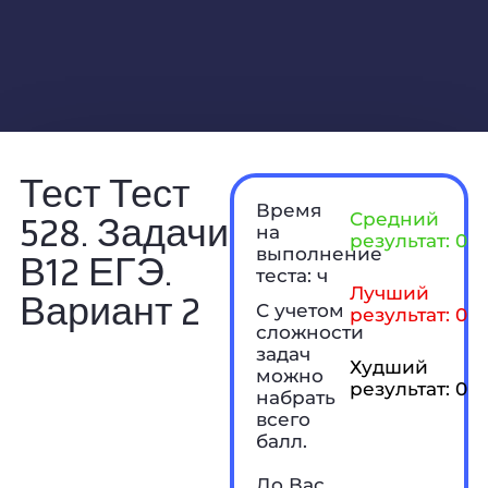
Тест Тест
Время
528. Задачи
Средний
на
результат: 0 б
выполнение
В12 ЕГЭ.
теста: ч
Лучший
Вариант 2
С учетом
результат: 0 б
сложности
задач
Худший
можно
результат: 0 б
набрать
всего
балл.
До Вас