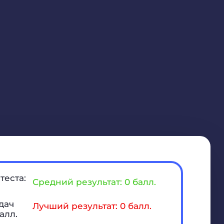
теста:
Средний результат: 0 балл.
дач
Лучший результат: 0 балл.
алл.