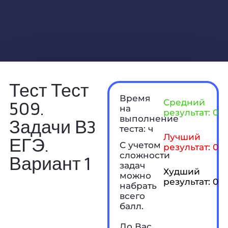
Тест Тест
Время
509.
Средний
на
результат: 0 б
выполнение
Задачи В3
теста: ч
Лучший
ЕГЭ.
С учетом
результат: 0 б
сложности
Вариант 1
задач
Худший
можно
результат: 0 б
набрать
всего
балл.
До Вас