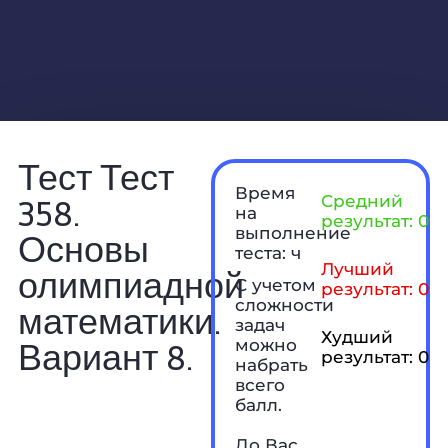
Тест Тест
Время
358.
Средний
на
результат: 0 б
выполнение
Основы
теста: ч
Лучший
олимпиадной
С учетом
результат: 0 б
сложности
математики.
задач
Худший
Вариант 8.
можно
результат: 0 б
набрать
всего
балл.
До Вас