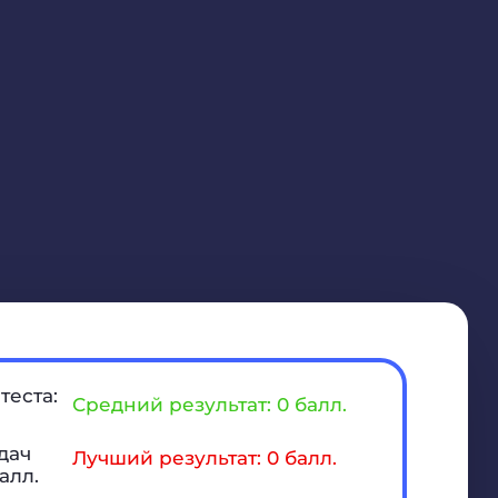
теста:
Средний результат: 0 балл.
дач
Лучший результат: 0 балл.
алл.