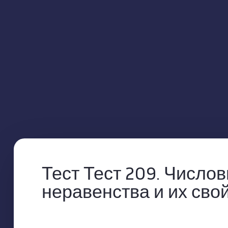
Тест Тест 209. Число
неравенства и их свой