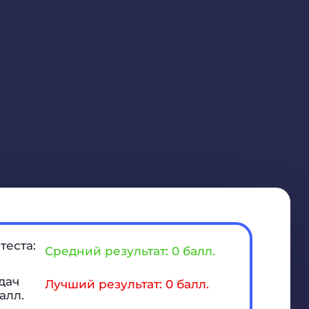
теста:
Средний результат: 0 балл.
дач
Лучший результат: 0 балл.
алл.