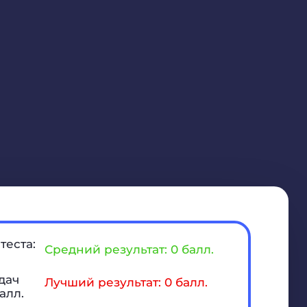
теста:
Средний результат: 0 балл.
дач
Лучший результат: 0 балл.
алл.