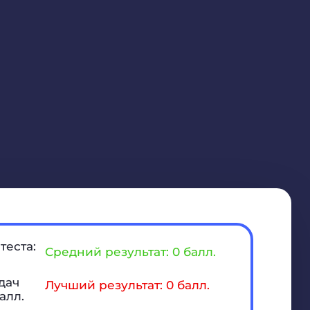
теста:
Средний результат: 0 балл.
дач
Лучший результат: 0 балл.
алл.