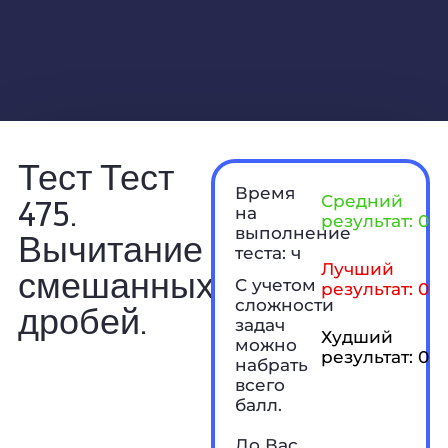
Тест Тест
Время
475.
Средний
на
результат: 0 б
выполнение
Вычитание
теста: ч
Лучший
смешанных
С учетом
результат: 0 б
сложности
дробей.
задач
Худший
можно
результат: 0 б
набрать
всего
балл.
До Вас