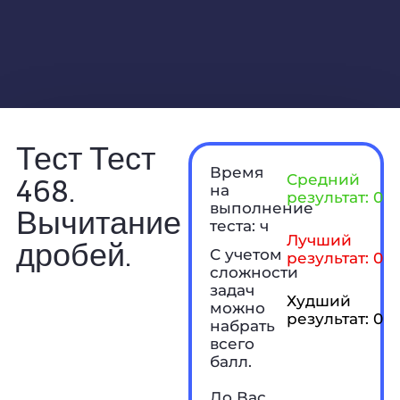
Тест Тест
Время
468.
Средний
на
результат: 0 б
выполнение
Вычитание
теста: ч
Лучший
дробей.
С учетом
результат: 0 б
сложности
задач
Худший
можно
результат: 0 б
набрать
всего
балл.
До Вас