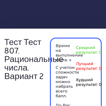
Тест Тест
Время
807.
Средний
на
результат: 0 б
выполнение
Рациональные
теста: ч
Лучший
числа.
С учетом
результат: 0 б
сложности
Вариант 2
задач
Худший
можно
результат: 0 б
набрать
всего
балл.
До Вас