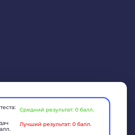
теста:
Средний результат: 0 балл.
дач
Лучший результат: 0 балл.
алл.