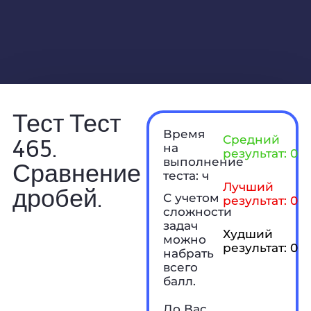
Тест Тест
Время
465.
Средний
на
результат: 0 б
выполнение
Сравнение
теста: ч
Лучший
дробей.
С учетом
результат: 0 б
сложности
задач
Худший
можно
результат: 0 б
набрать
всего
балл.
До Вас