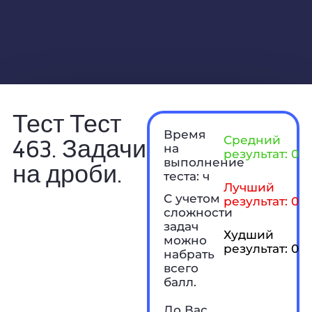
Тест Тест
Время
463. Задачи
Средний
на
результат: 0 б
выполнение
на дроби.
теста: ч
Лучший
С учетом
результат: 0 б
сложности
задач
Худший
можно
результат: 0 б
набрать
всего
балл.
До Вас