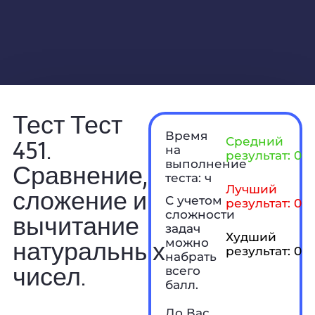
Тест Тест
Время
451.
Средний
на
результат: 0 б
выполнение
Сравнение,
теста: ч
Лучший
сложение и
С учетом
результат: 0 б
сложности
вычитание
задач
Худший
натуральных
можно
результат: 0 б
набрать
чисел.
всего
балл.
До Вас