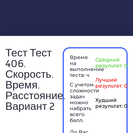
Тест Тест
Время
406.
Средний
на
результат: 0 б
выполнение
Скорость.
теста: ч
Лучший
Время.
С учетом
результат: 0 б
сложности
Расстояние.
задач
Худший
Вариант 2
можно
результат: 0 б
набрать
всего
балл.
До Вас