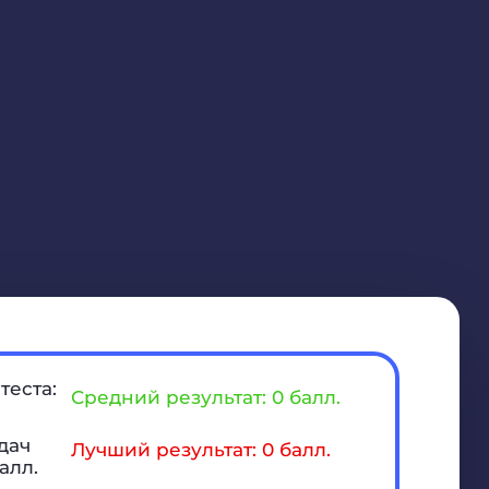
теста:
Средний результат: 0 балл.
дач
Лучший результат: 0 балл.
алл.